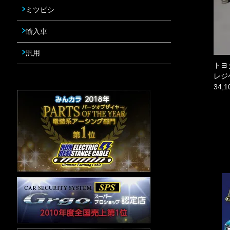
ミツビシ
輸入車
汎用
トヨ
レジ
34,