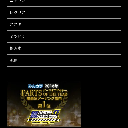
ニッサン
レクサス
スズキ
ミツビシ
輸入車
汎用