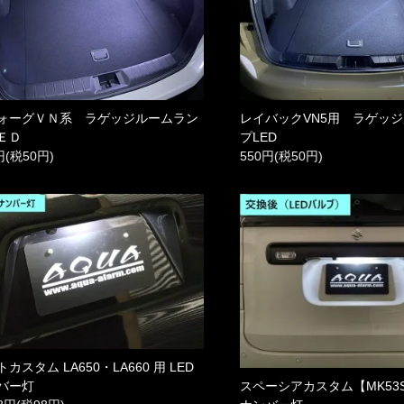
ォーグＶＮ系 ラゲッジルームラン
レイバックVN5用 ラゲッ
ＥＤ
プLED
円(税50円)
550円(税50円)
カスタム LA650・LA660 用 LED
スペーシアカスタム【MK53S
バー灯