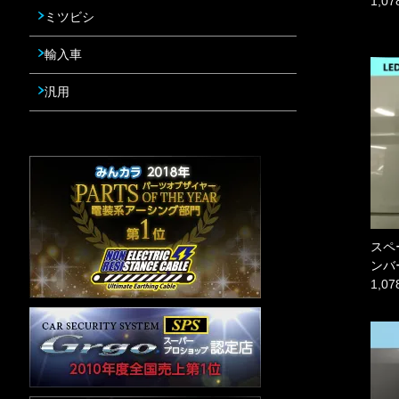
1,0
ミツビシ
輸入車
汎用
スペー
ンバ
1,0