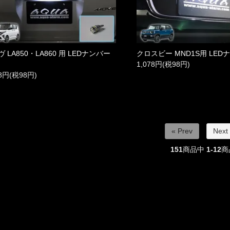
 LA850・LA860 用 LEDナンバー
クロスビー MND1S用 LED
1,078円(税98円)
78円(税98円)
« Prev
Next
151
商品中
1-12
商