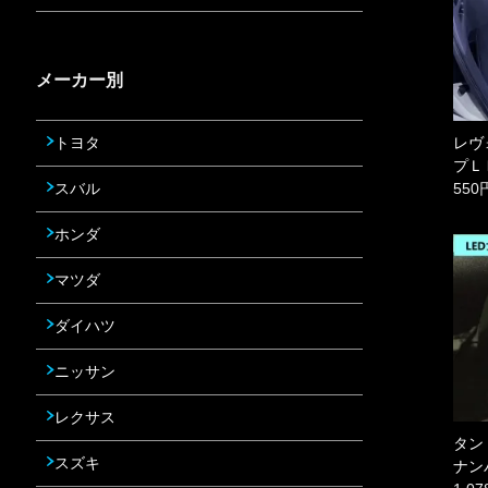
メーカー別
トヨタ
レヴ
プＬ
スバル
550
ホンダ
マツダ
ダイハツ
ニッサン
レクサス
タント
スズキ
ナン