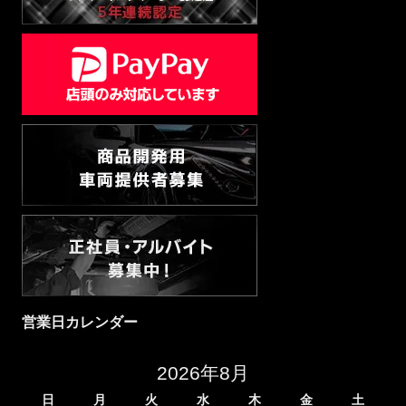
営業日カレンダー
2026年8月
日
月
火
水
木
金
土