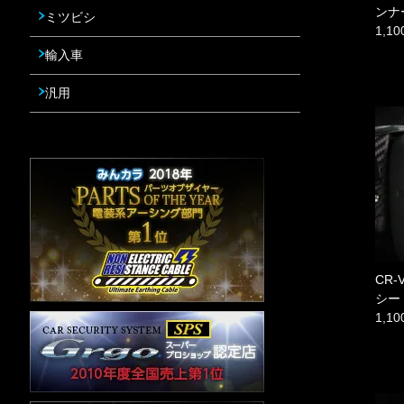
ンナ
ミツビシ
1,1
輸入車
汎用
CR
シー
1,1