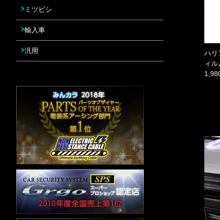
ミツビシ
輸入車
汎用
ハリ
ィルム
1,9