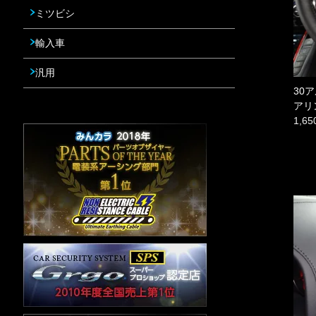
ミツビシ
輸入車
汎用
30
アリ
1,6