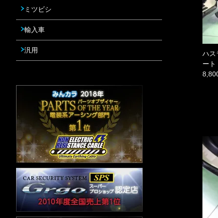
ミツビシ
輸入車
汎用
ハス
ート
8,8