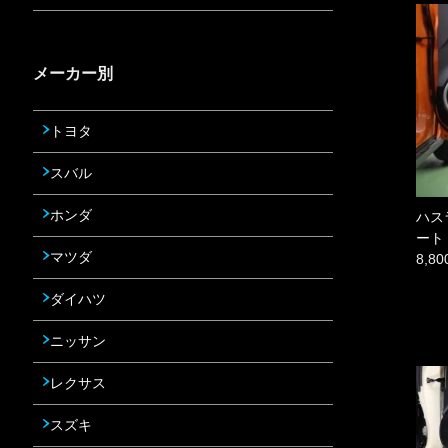
メーカー別
トヨタ
スバル
ホンダ
ハス
ート
マツダ
8,8
ダイハツ
ニッサン
レクサス
スズキ