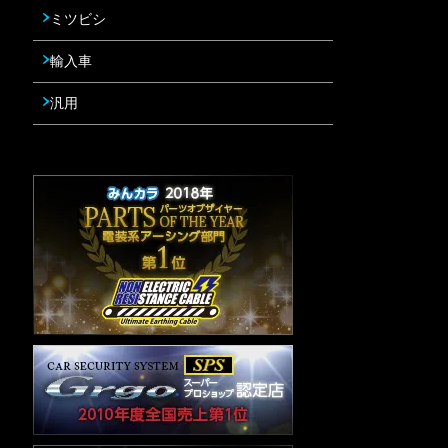
ミツビシ
輸入車
汎用