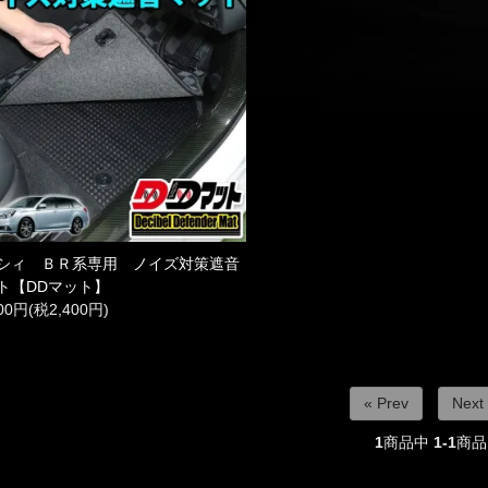
シィ ＢＲ系専用 ノイズ対策遮音
ト【DDマット】
400円(税2,400円)
« Prev
Next
1
商品中
1-1
商品