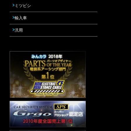
ミツビシ
輸入車
汎用