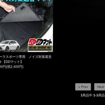
ーラスポーツ専用 ノイズ対策遮音
ト【DDマット】
400円(税2,400円)
« Prev
Next
1
商品中
1-1
商品