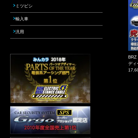
ミツビシ
輸入車
汎用
BR
ディ
17,