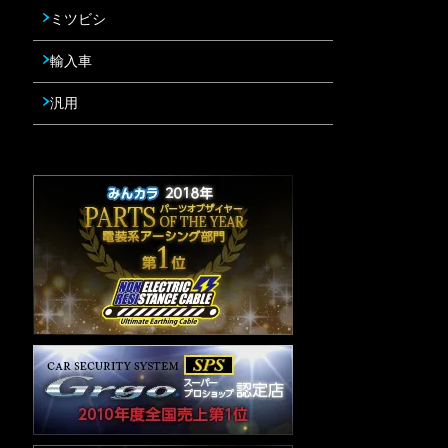
ミツビシ
輸入車
汎用