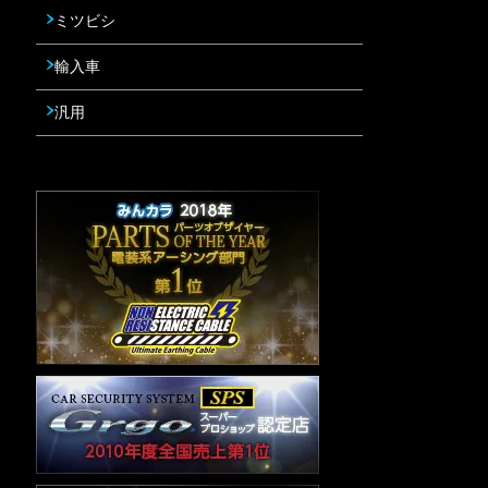
ミツビシ
輸入車
汎用