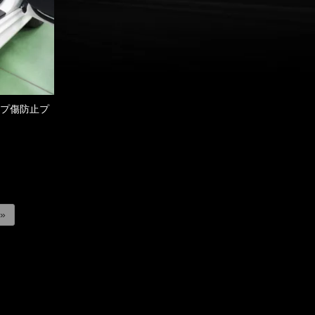
ップ傷防止プ
 »