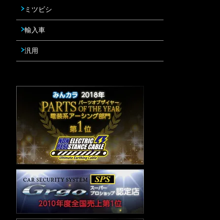
ミツビシ
輸入車
汎用