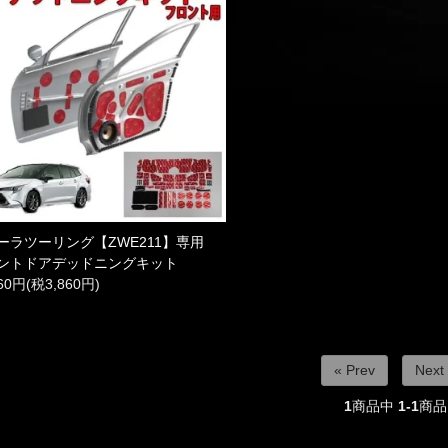
ーラツーリング【ZWE211】専用
ントドアデッドニングキット
460円(税3,860円)
« Prev
Next
1
商品中
1-1
商品