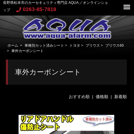
長野県松本市のカーセキュリティ専門店 AQUA ／オンラインショ
0263-85-7818
ップ
ホーム
>
車種別カット済みシート
>
トヨタ
>
プリウス
>
プリウス60
>
車外カーボンシート
車外カーボンシート
おすすめ順 |
価格順
|
新着順