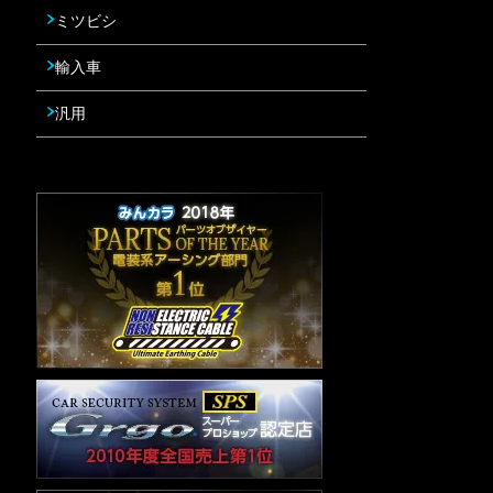
ミツビシ
輸入車
汎用