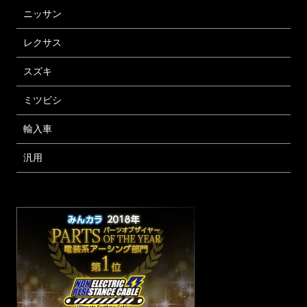
ニッサン
レクサス
スズキ
ミツビシ
輸入車
汎用