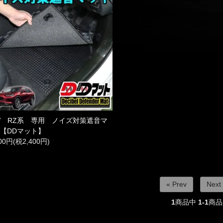
-V RZ系 専用 ノイズ対策遮音マ
 【DDマット】
400円(税2,400円)
« Prev
Next
1
商品中
1-1
商品