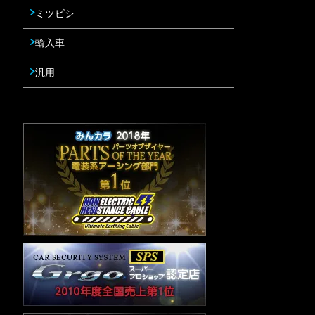
ミツビシ
輸入車
汎用