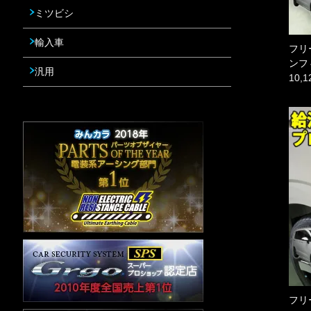
ミツビシ
輸入車
フリ
ンフ
汎用
10,
フリ