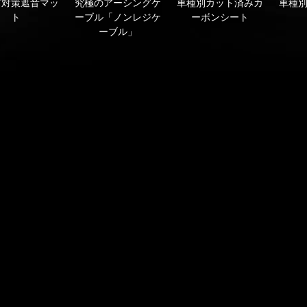
ズ対策遮音マッ
究極のアーシングケ
車種別カット済みカ
車種
ト
ーブル「ノンレジケ
ーボンシート
ーブル」