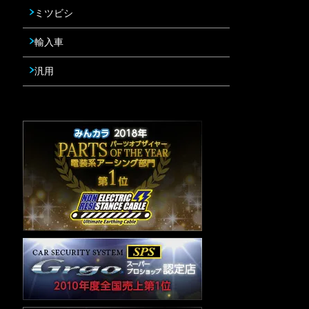
ミツビシ
輸入車
汎用