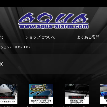
いて
ショップについて
よくある質問
ミツビシ
>
EK X
>
EK X
X