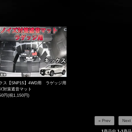
クス【SNP15】4WD用 ラゲッジ用
ズ対策遮音マット
650円(税1,150円)
« Prev
Next
1
商品中
1-1
商品