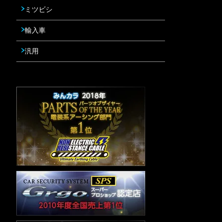
ミツビシ
輸入車
汎用