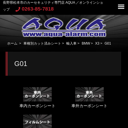
長野県松本市のカーセキュリティ専門店 AQUA ／オンラインショ
0263-85-7818
ップ
ホーム
>
車種別カット済みシート
>
輸入車
>
BMW
>
X3
>
G01
G01
車内カーボンシート
車外カーボンシート