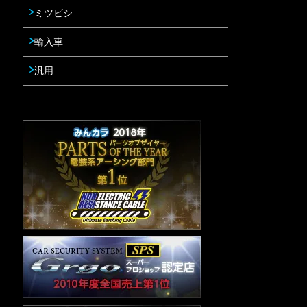
ミツビシ
輸入車
汎用