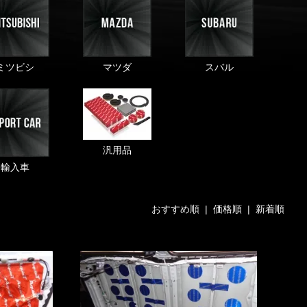
ミツビシ
マツダ
スバル
汎用品
輸入車
おすすめ順 |
価格順
|
新着順