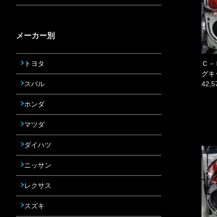
メーカー別
トヨタ
Ｃ－
グキ
スバル
42,
ホンダ
マツダ
ダイハツ
ニッサン
レクサス
スズキ