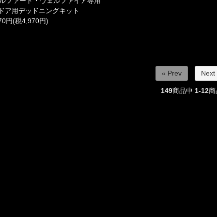
アルファード・ヴェルファイア専用
ドア用デッドニングキット
670円(税4,970円)
« Prev
Next
149
商品中
1-12
商