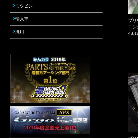
ミツビシ
輸入車
プリ
ニン
汎用
48,