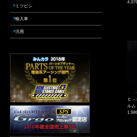
4,0
ミツビシ
輸入車
汎用
Ｃ－
ルム
1,9