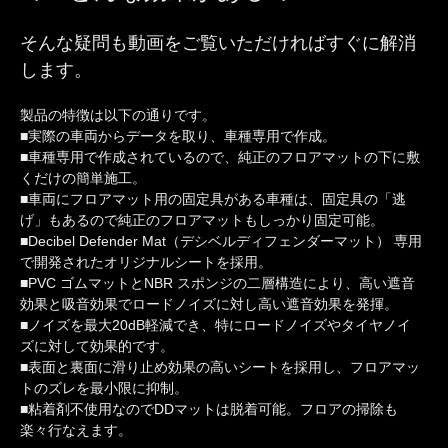
そんな疑問も動画をご覧いただければすぐに解消
します。
製品の特徴は以下の通りです。
■実際の車両からデータを取り、車種専用で作成。
■車種専用で作成されているので、純正のフロアマットの下に敷
くだけの簡単施工。
■車両にフロアマット用の固定具がある車種は、固定具の「逃
げ」もあるので純正のフロアマットもしっかり固定可能。
■Decibel Defender Mat（デシベルディフェンダーマット） 専用
で開発されたオリジナルシートを採用。
■PVC ゴムマットとNBR スポンジの二層構造により、高い遮音
効果と吸音効果でロードノイズに対し高い遮音効果を発揮。
■ノイズを最大20dB軽減でき、特にロードノイズやタイヤノイ
ズに対して効果的です。
■表面と裏面に滑り止め効果の高いシートを採用し、フロアマッ
トのズレを最小限に抑制。
■粘着剤不使用なのでDDマットは脱着可能。フロアの掃除も
楽々行なえます。