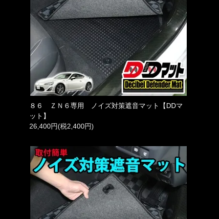
８６ ＺＮ６専用 ノイズ対策遮音マット【DDマ
ット】
26,400円(税2,400円)