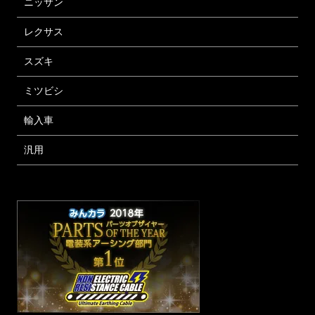
ニッサン
レクサス
スズキ
ミツビシ
輸入車
汎用