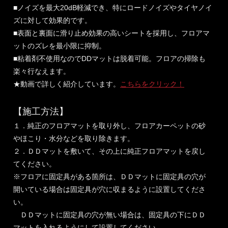
■ノイズを最大20dB軽減でき、特にロードノイズやタイヤノイ
ズに対して効果的です。
■表面と裏面に滑り止め効果の高いシートを採用し、フロアマ
ットのズレを最小限に抑制。
■粘着剤不使用なのでDDマットは脱着可能。フロアの掃除も
楽々行なえます。
★動画で詳しく紹介しています。
こちらをクリック！
【施工方法】
１．純正のフロアマットを取り外し、フロアカーペットの砂
やほこり・水分などを取り除きます。
２．ＤＤマットを敷いて、その上に純正フロアマットを戻し
てください。
※フロアに固定具がある箇所は、ＤＤマットに固定具の穴が
開いている場合は固定具が穴に収まるように設置してくださ
い。
ＤＤマットに固定具の穴が無い場合は、固定具の下にＤＤ
マットを入れるようにして設置してください。