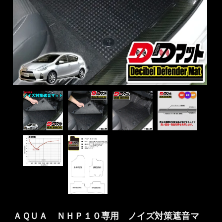
ＡＱＵＡ ＮＨＰ１０専用 ノイズ対策遮音マ