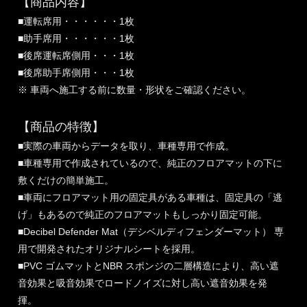
【商品内容】
■運転席用・・・・・・1枚
■助手席用・・・・・・1枚
■後席運転席側用・・・1枚
■後席助手席側用・・・1枚
※ 車両へ施工する前に数量・形状をご確認ください。
【商品の特徴】
■実際の車両からデータを取り、車種専用で作成。
■車種専用で作成されているので、純正のフロアマットの下に
敷くだけの簡単施工。
■車両にフロアマット用の固定具がある車種は、固定具の「逃
げ」もあるので純正のフロアマットもしっかり固定可能。
■Decibel Defender Mat（デシベルディフェンダーマット） 専
用で開発されたオリジナルシートを採用。
■PVC ゴムマットとNBR スポンジの二層構造により、高い遮
音効果と吸音効果でロードノイズに対し高い遮音効果を発
揮。