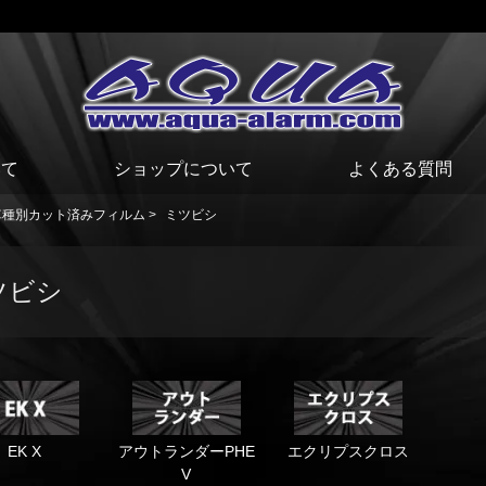
いて
ショップについて
よくある質問
車種別カット済みフィルム
>
ミツビシ
ツビシ
EK X
アウトランダーPHE
エクリプスクロス
V