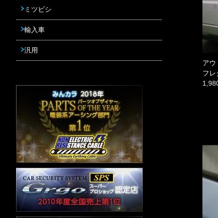
ミツビシ
輸入車
汎用
アウ
フレ
1,9