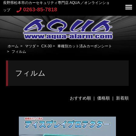
長野県松本市のカーセキュリティ専門店 AQUA ／オンラインショ
0263-85-7818
ップ
ホーム
>
マツダ
>
CX-30
>
車種別カット済みカーボンシート
>
フィルム
フィルム
おすすめ順
|
価格順
| 新着順