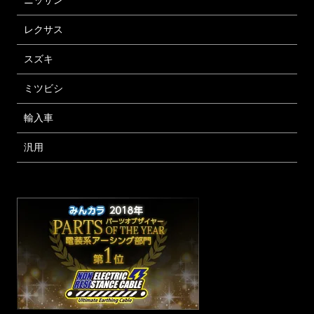
ニッサン
レクサス
スズキ
ミツビシ
輸入車
汎用