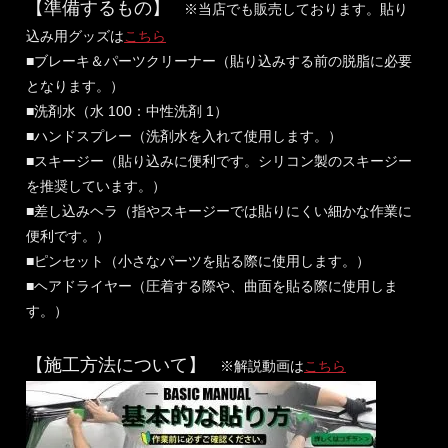
【準備するもの】
※当店でも販売しております。貼り
込み用グッズは
こちら
■ブレーキ＆パーツクリーナー（貼り込みする前の脱脂に必要
となります。）
■洗剤水（水 100：中性洗剤 1）
■ハンドスプレー（洗剤水を入れて使用します。）
■スキージー（貼り込みに便利です。シリコン製のスキージー
を推奨しています。）
■差し込みヘラ（指やスキージーでは貼りにくい細かな作業に
便利です。）
■ピンセット（小さなパーツを貼る際に使用します。）
■ヘアドライヤー（圧着する際や、曲面を貼る際に使用しま
す。）
【施工方法について】
※解説動画は
こちら