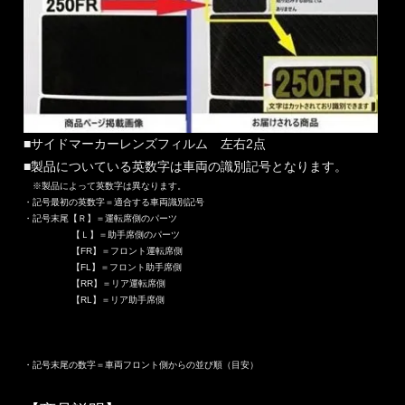
■サイドマーカーレンズフィルム 左右2点
■製品についている英数字は車両の識別記号となります。
※製品によって英数字は異なります。
・記号最初の英数字＝適合する車両識別記号
・記号末尾【Ｒ】＝運転席側のパーツ
【Ｌ】＝助手席側のパーツ
【FR】＝フロント運転席側
【FL】＝フロント助手席側
【RR】＝リア運転席側
【RL】＝リア助手席側
・記号末尾の数字＝車両フロント側からの並び順（目安）