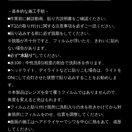
－基本的な施工手順－
■作業前に解説動画、貼り方説明書をご確認ください。
■下記の取り付けに関する注意事項を必ずご一読ください。
■貼り込みする前に必ず脱脂をしてください。
※脱脂が不十分ですと、フィルムが浮いたり、きれいに貼れ
ない場合があります。
■必ず
”水貼り”
してください。
■水100：中性洗剤1程度の割合で洗剤水を作ります。
■ヘッドライト、デイライトなどに貼りこむ場合は、ライトを
ONにして点灯させた状態で貼り込みすることをお勧めしま
す。
※本製品はレンズを全て覆うフィルムではありませんので、
角度を変えると光はもれます。
■フィルムと貼り付け箇所に洗剤入りの水を吹きかけてから対
象箇所にフィルムをのせ、位置を調整してください。
■曲面の施工はヘアドライヤーでシワを中心に熱をあて、成形
してください。