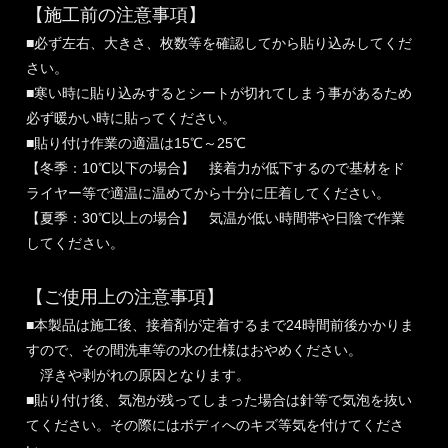
【施工前の注意事項】
■必ず左右、大きさ、枚数等を確認してから貼り込みしてくだ
さい。
■寒い時に貼り込みするとシートが切れてしまう事があるため
必ず暖かい時に貼ってください。
■貼り付け作業の適温は15℃～25℃
【冬季：10℃以下の場合】 接着力が低下するので基材をド
ライヤー等で適温に温めてから十分に圧着してください。
【夏季：30℃以上の場合】 気温が低い時間帯や日陰で作業
してください。
【ご使用上の注意事項】
■本製品は施工後、接着剤が定着するまで24時間前後かかりま
すので、その間洗車等の水の仕様はおやめください。
浮きや剥がれの原因となります。
■貼り付け後、気泡が残ってしまった場合は針等で気泡を抜い
てください。その際にはボディへのキズ等気を付けてくださ