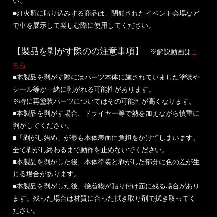
い。
■灯火類に貼り込みする商品は、閉鎖されたイベント会場など
で車を展示して楽しむ際に使用してください。
【製品を剥がす際のの注意事項】
※解説動画は
こ
ちら
■本製品を剥がす際にはパーツ本体に施されていました塗装や
シール等が一緒に剥がれる可能性があります。
※特に再塗装パーツについてはその可能性が高くなります。
■本製品を剥がす場合、ドライヤー等で熱を加えながら慎重に
剥がしてください。
■「剥がし始め」が最も本体表面に負担をかけてしまいます。
全て剥がし終わるまで動作を止めないでください。
■本製品を剥がした後、本体塗装と剥がした部分に色の差が生
じる場合があります。
■本製品を剥がした後、接着糊が貼り付け面に残る場合があり
ます。残った場合は材質に合った拭き取り剤で拭き取ってく
ださい。