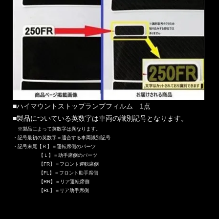
■ハイマウントストップランプフィルム 1点
■製品についている英数字は車両の識別記号となります。
※製品によって英数字は異なります。
・記号最初の英数字＝適合する車両識別記号
・記号末尾【Ｒ】＝運転席側のパーツ
【Ｌ】＝助手席側のパーツ
【FR】＝フロント運転席側
【FL】＝フロント助手席側
【RR】＝リア運転席側
【RL】＝リア助手席側