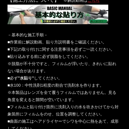
※解説動画は
こちら
－基本的な施工手順－
■作業前に解説動画、貼り方説明書をご確認ください。
■下記の取り付けに関する注意事項を必ずご一読ください。
■貼り込みする前に必ず脱脂をしてください。
※脱脂が不十分ですと、フィルムが浮いたり、きれいに貼れ
ない場合があります。
■必ず
”水貼り”
してください。
■水100：中性洗剤1程度の割合で洗剤水を作ります。
※本製品はレンズを全て覆うフィルムではありません。見る
角度を変えると隙間が空いています。
■フィルムと貼り付け箇所に洗剤入りの水を吹きかけてから対
象箇所にフィルムをのせ、位置を調整してください。
■曲面の施工はヘアドライヤーでシワを中心に熱をあて、成形
してください。