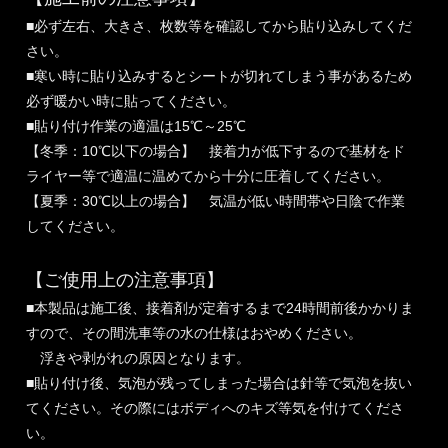
■必ず左右、大きさ、枚数等を確認してから貼り込みしてくだ
さい。
■寒い時に貼り込みするとシートが切れてしまう事があるため
必ず暖かい時に貼ってください。
■貼り付け作業の適温は15℃～25℃
【冬季：10℃以下の場合】 接着力が低下するので基材をド
ライヤー等で適温に温めてから十分に圧着してください。
【夏季：30℃以上の場合】 気温が低い時間帯や日陰で作業
してください。
【ご使用上の注意事項】
■本製品は施工後、接着剤が定着するまで24時間前後かかりま
すので、その間洗車等の水の仕様はおやめください。
浮きや剥がれの原因となります。
■貼り付け後、気泡が残ってしまった場合は針等で気泡を抜い
てください。その際にはボディへのキズ等気を付けてくださ
い。