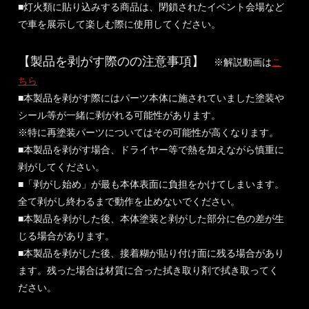
■灯火類に貼り込みする商品は、閉鎖されたイベント会場など
で車を展示して楽しむ際に使用してください。
【製品を剥がす際のの注意事項】
※解説動画は
こ
ちら
■本製品を剥がす際にはパーツ本体に施されていました塗装や
シール等が一緒に剥がれる可能性があります。
※特に再塗装パーツについてはその可能性が高くなります。
■本製品を剥がす場合、ドライヤー等で熱を加えながら慎重に
剥がしてください。
■「剥がし始め」が最も本体表面に負担をかけてしまいます。
全て剥がし終わるまで動作を止めないでください。
■本製品を剥がした後、本体塗装と剥がした部分に色の差が生
じる場合があります。
■本製品を剥がした後、接着糊が貼り付け面に残る場合があり
ます。残った場合は材質に合った拭き取り剤で拭き取ってく
ださい。