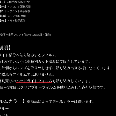
＝助手席側のパーツ
＝フロント運転席側
＝フロント助手席側
＝リア運転席側
RL】＝リア助手席
の数字＝車両フロント側からの並び順（目安）
説明】
ライト部分へ貼り込みするフィルム
みしやすいように車種別カット済みにて販売しています。
の外側からレンズを取り外しせずに貼り込み出来る様になっています。
て隠れるフィルムではありません。
は別売りの
ヘッドライトフィルム
も貼り込みしています。
枚目～3枚目はクリアブルーフィルムを貼り込みした点灯状態です。
ルムカラー】
※商品によって選べるカラーは違います。
ブルー
レッド