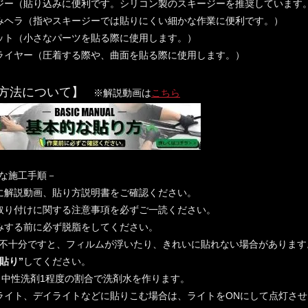
ジー（貼り込みに便利です。シリコン製のスキージーを推奨しています
みヘラ（指やスキージーでは貼りにくい細かな作業に便利です。）
ット（小さなパーツを貼る際に使用します。）
ライヤー（圧着する際や、曲面を貼る際に使用します。）
方法について】
※解説動画は
こちら
的な施工手順－
に解説動画、貼り方説明書をご確認ください。
取り付けに関する注意事項を必ずご一読ください。
みする前に必ず脱脂をしてください。
不十分ですと、フィルムが浮いたり、きれいに貼れない場合があります
水貼り”
してください。
0：中性洗剤1程度の割合で洗剤水を作ります。
ライト、デイライトなどに貼りこむ場合は、ライトをONにして点灯さ