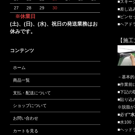
■スキー
27
28
29
30
■差し込
※休業日
■ピンセ
(土)、(日)、(水)、祝日の発送業務はお
■ヘアド
休みです。
【施工
コンテンツ
ホーム
－基本
商品一覧
■作業前
■下記の
支払・配送について
■貼り込
ショップについて
※脱脂が
■必ず
”
お問い合わせ
■水10
■ヘッド
カートを見る