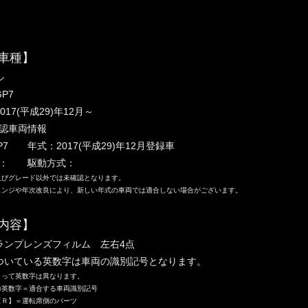
車種】
ル
P7
017(平成29)年12月～
認車両情報
7 年式：2017(平成29)年12月登録車
ド： 駆動方式：
及びグレード以外では未確認となります。
ェンジや年次改良により、新しい年式の車両では適合しない場合がございます。
内容】
ランプレンズフィルム 左右4点
ついている英数字は車両の識別記号となります。
って英数字は異なります。
の英数字＝適合する車両識別記号
【Ｒ】＝運転席側のパーツ