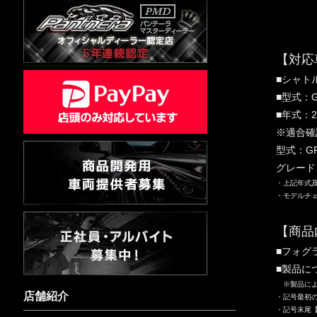
【対応
■シャト
■型式：G
■年式：2
※適合確
型式：GP
グレー
・上記年式
・モデルチ
【商品
■フォグ
■製品に
※製品によ
店舗紹介
・記号最初
・記号末尾