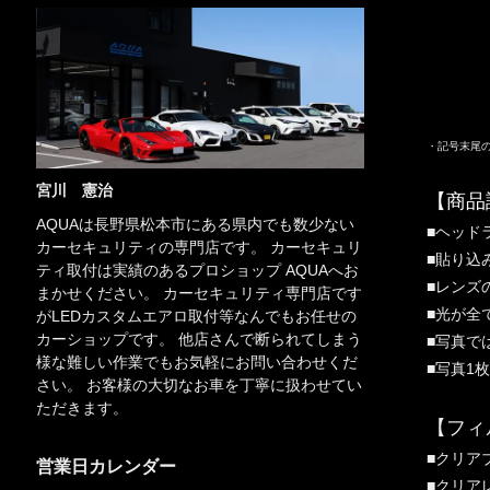
【Ｌ】
【FR】
【FL】
【RR】
【
・記号末尾
宮川 憲治
【商品
AQUAは長野県松本市にある県内でも数少ない
■ヘッド
カーセキュリティの専門店です。 カーセキュリ
■貼り込
ティ取付は実績のあるプロショップ AQUAへお
■レンズ
まかせください。 カーセキュリティ専門店です
■光が全
がLEDカスタムエアロ取付等なんでもお任せの
カーショップです。 他店さんで断られてしまう
■写真で
様な難しい作業でもお気軽にお問い合わせくだ
■写真1
さい。 お客様の大切なお車を丁寧に扱わせてい
ただきます。
【フィ
■クリア
営業日カレンダー
■クリア