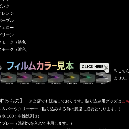
ピンク
オレンジ
パープル
イエロー
グリーン
スモーク（淡色）
スモーク（濃色）
※こち
ません
するもの】
※当店でも販売しております。貼り込み用グッズは
こ
キ＆パーツクリーナー（貼り込みする前の脱脂に必要となります。）
水 100：中性洗剤 1）
スプレー（洗剤水を入れて使用します。）