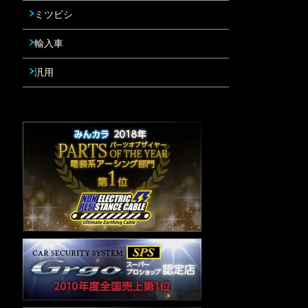
ミツビシ
輸入車
汎用