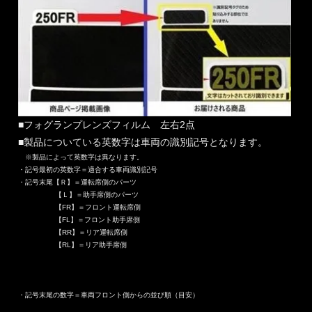
■フォグランプレンズフィルム 左右2点
■製品についている英数字は車両の識別記号となります。
※製品によって英数字は異なります。
・記号最初の英数字＝適合する車両識別記号
・記号末尾【Ｒ】＝運転席側のパーツ
【Ｌ】＝助手席側のパーツ
【FR】＝フロント運転席側
【FL】＝フロント助手席側
【RR】＝リア運転席側
【RL】＝リア助手席側
・記号末尾の数字＝車両フロント側からの並び順（目安）