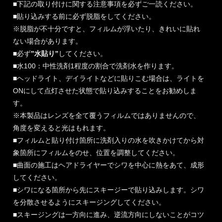
■下記の取り付けに関する注意事項を必ずご一読ください。
■貼り込みする前に必ず脱脂をしてください。
※脱脂が不十分ですと、フィルムが浮いたり、きれいに貼れ
ない場合があります。
■必ず
”水貼り”
してください。
■水100：中性洗剤1程度の割合で洗剤水を作ります。
■ヘッドライト、デイライトなどに貼りこむ場合は、ライトを
ONにして点灯させた状態で貼り込みすることをお勧めしま
す。
※本製品はレンズを全て覆うフィルムではありませんので、
角度を変えると光はもれます。
■フィルムと貼り付け箇所に洗剤入りの水を吹きかけてから対
象箇所にフィルムをのせ、位置を調整してください。
■曲面の施工はヘアドライヤーでシワを中心に熱をあて、成形
してください。
■シワになる箇所から先にスキージーで貼り込みします。シワ
を分散させるようにスキージングしてください。
■スキージングは一方向に進み、逆流方向にしないことがコツ