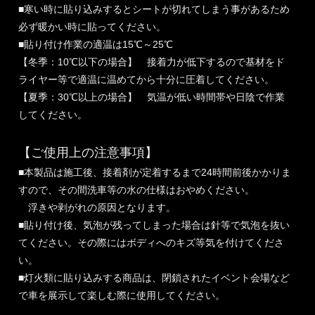
■寒い時に貼り込みするとシートが切れてしまう事があるため
必ず暖かい時に貼ってください。
■貼り付け作業の適温は15℃～25℃
【冬季：10℃以下の場合】 接着力が低下するので基材をド
ライヤー等で適温に温めてから十分に圧着してください。
【夏季：30℃以上の場合】 気温が低い時間帯や日陰で作業
してください。
【ご使用上の注意事項】
■本製品は施工後、接着剤が定着するまで24時間前後かかりま
すので、その間洗車等の水の仕様はおやめください。
浮きや剥がれの原因となります。
■貼り付け後、気泡が残ってしまった場合は針等で気泡を抜い
てください。その際にはボディへのキズ等気を付けてくださ
い。
■灯火類に貼り込みする商品は、閉鎖されたイベント会場など
で車を展示して楽しむ際に使用してください。