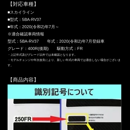
【対応車種】
■スカイライン
■型式：5BA-RV37
■年式：2020(令和2)年7月～
※適合確認車両情報
型式：5BA-RV37 年式：2020(令和2)年7月登録車
グレード：400R(後期) 駆動方式：FR
・上記年式及びグレード以外では未確認となります。
・モデルチェンジや年次改良により、新しい年式の車両では適合しない場合がございま
す。
【商品内容】