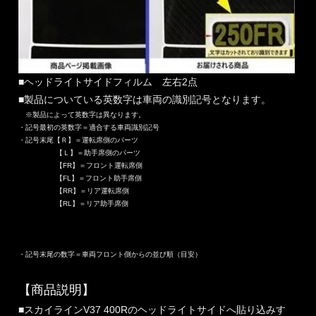
■ヘッドライトサイドフィルム 左右2点
■製品についている英数字は車両の識別記号となります。
※製品によって英数字は異なります。
・記号最初の英数字＝適合する車両識別記号
・記号末尾【Ｒ】＝運転席側のパーツ
【Ｌ】＝助手席側のパーツ
【FR】＝フロント運転席側
【FL】＝フロント助手席側
【RR】＝リア運転席側
【RL】＝リア助手席側
・記号末尾の数字＝車両フロント側からの並び順（目安）
【商品説明】
■スカイラインV37 400Rのヘッドライトサイドへ貼り込みす