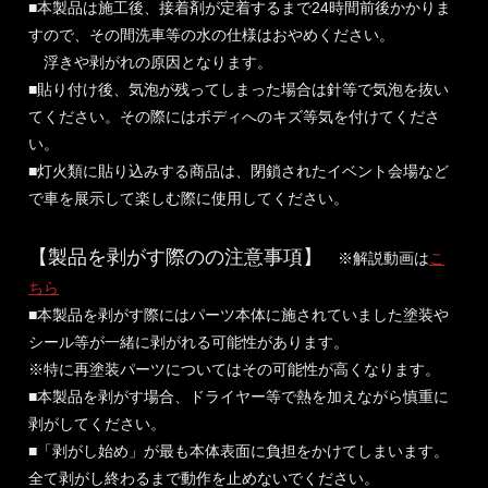
■本製品は施工後、接着剤が定着するまで24時間前後かかりま
すので、その間洗車等の水の仕様はおやめください。
浮きや剥がれの原因となります。
■貼り付け後、気泡が残ってしまった場合は針等で気泡を抜い
てください。その際にはボディへのキズ等気を付けてくださ
い。
■灯火類に貼り込みする商品は、閉鎖されたイベント会場など
で車を展示して楽しむ際に使用してください。
【製品を剥がす際のの注意事項】
※解説動画は
こ
ちら
■本製品を剥がす際にはパーツ本体に施されていました塗装や
シール等が一緒に剥がれる可能性があります。
※特に再塗装パーツについてはその可能性が高くなります。
■本製品を剥がす場合、ドライヤー等で熱を加えながら慎重に
剥がしてください。
■「剥がし始め」が最も本体表面に負担をかけてしまいます。
全て剥がし終わるまで動作を止めないでください。