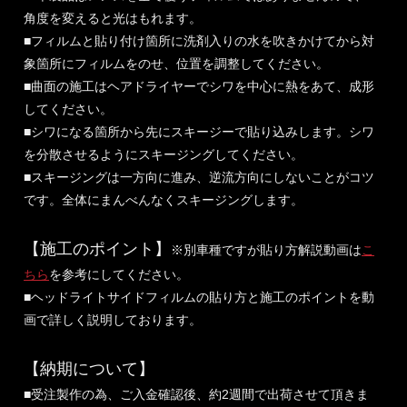
角度を変えると光はもれます。
■フィルムと貼り付け箇所に洗剤入りの水を吹きかけてから対
象箇所にフィルムをのせ、位置を調整してください。
■曲面の施工はヘアドライヤーでシワを中心に熱をあて、成形
してください。
■シワになる箇所から先にスキージーで貼り込みします。シワ
を分散させるようにスキージングしてください。
■スキージングは一方向に進み、逆流方向にしないことがコツ
です。全体にまんべんなくスキージングします。
【施工のポイント】
※別車種ですが貼り方解説動画は
こ
ちら
を参考にしてください。
■ヘッドライトサイドフィルムの貼り方と施工のポイントを動
画で詳しく説明しております。
【納期について】
■受注製作の為、ご入金確認後、約2週間で出荷させて頂きま