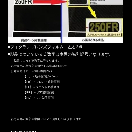
■フォグランプレンズフィルム 左右2点
■製品についている英数字は車両の識別記号となります。
※製品によって英数字は異なります。
・記号最初の英数字＝適合する車両識別記号
・記号末尾【Ｒ】＝運転席側のパーツ
【Ｌ】＝助手席側のパーツ
【FR】＝フロント運転席側
【FL】＝フロント助手席側
【RR】＝リア運転席側
【RL】＝リア助手席側
・記号末尾の数字＝車両フロント側からの並び順（目安）