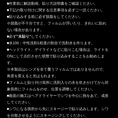
■作業前に解説動画、貼り方説明書をご確認ください。
■下記の取り付けに関する注意事項を必ずご一読ください。
■貼り込みする前に必ず脱脂をしてください。
※脱脂が不十分ですと、フィルムが浮いたり、きれいに貼れ
ない場合があります。
■必ず
”水貼り”
してください。
■水100：中性洗剤1程度の割合で洗剤水を作ります。
■ヘッドライト、デイライトなどに貼りこむ場合は、ライトを
ONにして点灯させた状態で貼り込みすることをお勧めしま
す。
※本製品はレンズを全て覆うフィルムではありませんので、
角度を変えると光はもれます。
■フィルムと貼り付け箇所に洗剤入りの水を吹きかけてから対
象箇所にフィルムをのせ、位置を調整してください。
■曲面の施工はヘアドライヤーでシワを中心に熱をあて、成形
してください。
■シワになる箇所から先にスキージーで貼り込みします。シワ
を分散させるようにスキージングしてください。