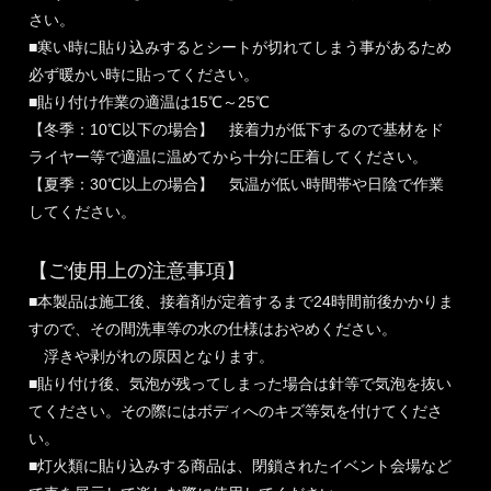
さい。
■寒い時に貼り込みするとシートが切れてしまう事があるため
必ず暖かい時に貼ってください。
■貼り付け作業の適温は15℃～25℃
【冬季：10℃以下の場合】 接着力が低下するので基材をド
ライヤー等で適温に温めてから十分に圧着してください。
【夏季：30℃以上の場合】 気温が低い時間帯や日陰で作業
してください。
【ご使用上の注意事項】
■本製品は施工後、接着剤が定着するまで24時間前後かかりま
すので、その間洗車等の水の仕様はおやめください。
浮きや剥がれの原因となります。
■貼り付け後、気泡が残ってしまった場合は針等で気泡を抜い
てください。その際にはボディへのキズ等気を付けてくださ
い。
■灯火類に貼り込みする商品は、閉鎖されたイベント会場など