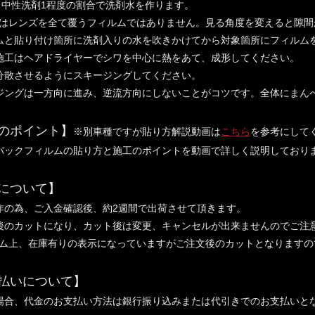
0：中性洗剤1程度の割合で洗剤水を作ります。
はレンズを全て覆うフィルムではありません。見る角度を変えると隙間
ムと貼り付け箇所に洗剤入りの水を吹きかけてから対象箇所にフィルム
施工はヘアドライヤーでシワを中心に熱をあて、成形してください。
分散させるようにスキージングしてください。
ジングは一方向に進み、逆流方向にしないことがコツです。全体にまん
のポイント】
※別車種ですが貼り方解説動画は
こちら
を参考にして
バックフィルムの貼り方と施工のポイントを動画で詳しく説明しており
について】
作の為、ご入金確認後、約2週間で出荷させて頂きます。
後のカットになり、カット後は変更、キャンセルが出来ませんのでご注
上、在庫有りの表示になっていますがご注文後のカットとなりますの
払いについて】
場合、代金のお支払い方法は銀行振り込みまたは代引きでのお支払いと