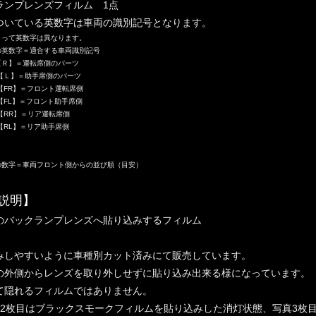
ランプレンズフィルム 1点
ついている英数字は車両の識別記号となります。
って英数字は異なります。
の英数字＝適合する車両識別記号
【Ｒ】＝運転席側のパーツ
＝助手席側のパーツ
＝フロント運転席側
＝フロント助手席側
＝リア運転席側
RL】＝リア助手席
の数字＝車両フロント側からの並び順（目安）
説明】
のバックランプレンズへ貼り込みするフィルム
みしやすいように車種別カット済みにて販売しています。
の外側からレンズを取り外しせずに貼り込み出来る様になっています。
て隠れるフィルムではありません。
～2枚目はブラックスモークフィルムを貼り込みした消灯状態、写真3枚