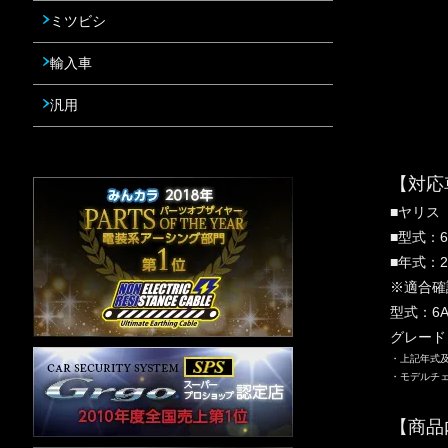
ミツビシ
輸入車
汎用
【対応
■ヤリス
■型式：6
■年式：2
※適合確
型式：6A
グレー
・上記年式
・モデルチ
【商品