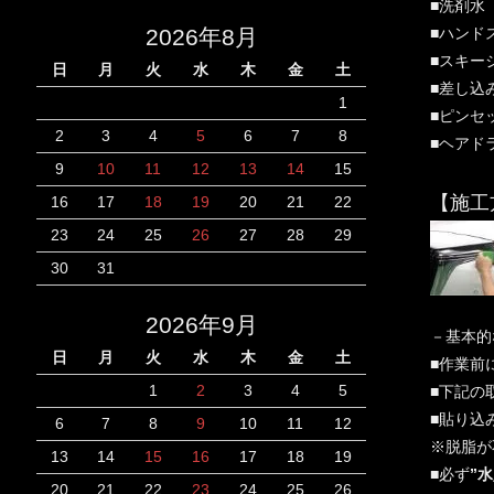
■洗剤水（
■ハンド
2026年8月
■スキー
日
月
火
水
木
金
土
■差し込
1
■ピンセ
2
3
4
5
6
7
8
■ヘアド
9
10
11
12
13
14
15
【施工
16
17
18
19
20
21
22
23
24
25
26
27
28
29
30
31
2026年9月
－基本
日
月
火
水
木
金
土
■作業前
1
2
3
4
5
■下記の
■貼り込
6
7
8
9
10
11
12
※脱脂が
13
14
15
16
17
18
19
■必ず
”
20
21
22
23
24
25
26