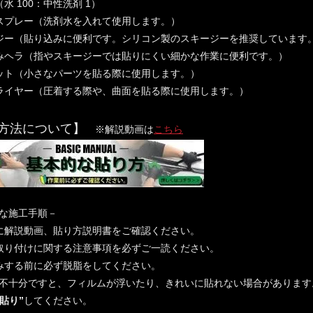
水 100：中性洗剤 1）
スプレー（洗剤水を入れて使用します。）
ジー（貼り込みに便利です。シリコン製のスキージーを推奨しています
みヘラ（指やスキージーでは貼りにくい細かな作業に便利です。）
ット（小さなパーツを貼る際に使用します。）
ライヤー（圧着する際や、曲面を貼る際に使用します。）
方法について】
※解説動画は
こちら
的な施工手順－
に解説動画、貼り方説明書をご確認ください。
取り付けに関する注意事項を必ずご一読ください。
みする前に必ず脱脂をしてください。
不十分ですと、フィルムが浮いたり、きれいに貼れない場合があります
水貼り”
してください。