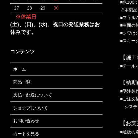
■水10
27
28
29
30
※本製品
※休業日
■フィル
(土)、(日)、(水)、祝日の発送業務はお
■曲面の
休みです。
■シワは
■スキー
コンテンツ
【施工
■テール
ホーム
【納期
商品一覧
■受注製
支払・配送について
■ご注文
システム
ショップについて
お問い合わせ
【お支
■通販の
カートを見る