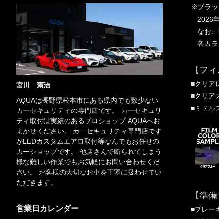
※ブラッ
2026
なお、従
各カラ
【フィ
■クリア
宮川 憲治
■クリア
AQUAは長野県松本市にある県内でも数少ない
■ミドル
カーセキュリティの専門店です。 カーセキュリ
ティ取付は実績のあるプロショップ AQUAへお
まかせください。 カーセキュリティ専門店です
がLEDカスタムエアロ取付等なんでもお任せの
カーショップです。 他店さんで断られてしまう
様な難しい作業でもお気軽にお問い合わせくだ
さい。 お客様の大切なお車を丁寧に扱わせてい
ただきます。
【準備
営業日カレンダー
■ブレー