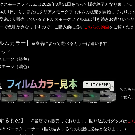
クスモークフィルムは2026年3月31日をもって販売終了となりました。
年4月1日より、新たにクリアスモークフィルムの販売を開始しておりま
来より販売しているミドルスモークフィルムは引き続きお選びいただ
ーで色味が異なりますので、ご購入前に必ず
こちらの動画
をご覧くださ
ルムカラー】
※商品によって選べるカラーは違います。
レッド
スモーク（淡色）
スモーク（濃色）
※こち
ません
するもの】
※当店でも販売しております。貼り込み用グッズは
こ
キ＆パーツクリーナー（貼り込みする前の脱脂に必要となります。）