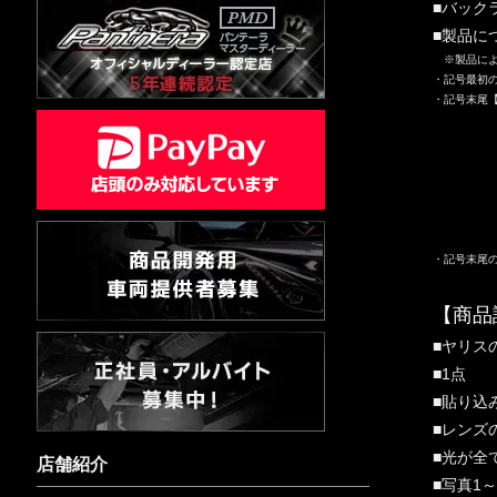
■バック
■製品に
※製品によ
・記号最初
・記号末尾
【Ｌ】
【FR】
【FL】
【RR】
【
・記号末尾
【商品
■ヤリス
■1点
■貼り込
■レンズ
■光が全
店舗紹介
■写真1