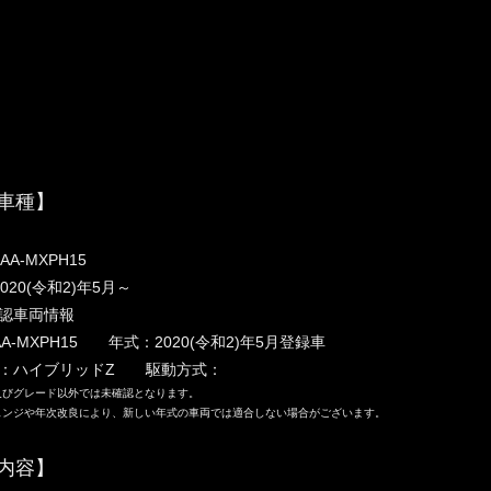
車種】
AA-MXPH15
020(令和2)年5月～
認車両情報
A-MXPH15 年式：2020(令和2)年5月登録車
ド：ハイブリッドZ 駆動方式：
及びグレード以外では未確認となります。
ェンジや年次改良により、新しい年式の車両では適合しない場合がございます。
内容】