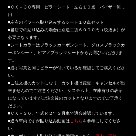
■ＣＸ－３０専用 ピラーシート 左右１０点 バイザー無し
用
■左右のピラーへ貼り込みするシート１０点セット
■当店での貼り込みの場合は別途工賃６０００円（税抜き）が
必要になります。
■シートカラーはブラックカーボンシート、グロスブラックカ
ーボンシート、ピアノブラックシートからお選びいただけま
す。
■必ず写真と同じピラーが付いているか確認してご購入くださ
い。
■ご注文後のカットになり、カット後は変更、キャンセルが出
来ませんのでご注意ください。システム上、在庫有りの表示
になっていますがご注文後のカットとなりますのでご了承く
ださい。
■ＣＸ－３０、年式Ｒ２年３月車で適合確認しています。
■違う車両ですが貼り込み動画は
こちら
を参考にしてくださ
い。