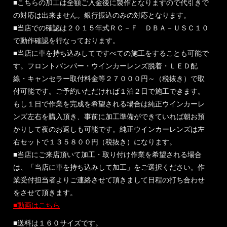
■こちらの加工は全額ご入金後に製作となりますので代引きで
の対応は出来ません。銀行振込のみの対応となります。
■当店での確認は２０１５年式ＲＣ－Ｆ ＤＢＡ－ＵＳＣ１０
で動作確認を行なっております。
■当店に車を持ち込みしてですべての施工をすることも可能で
す。フロントバンパー・ウインカーレンズ脱着・ＬＥＤ配
線・キャンセラー取付料金等２７０００円～（税抜き）で取
付可能です。ご予約いただければ１泊２日で施工できます。
もし１日で作業を完成を希望される場合は純正ウインカーレ
ンズ左右を購入頂き、事前に加工準備ができていれば朝お預
かりして夜のお返しも可能です。純正ウインカーレンズは左
右セットで１３５８００円（税抜き）になります。
■当店にご来店頂いて加工・取り付け作業を希望される場合
は、「当店に車を持ち込みして加工」をご選択ください。作
業受付担当者よりご連絡させて頂きまして日程の打ち合わせ
をさせて頂きます。
■動画はこちら
■送料は１６０サイズです。