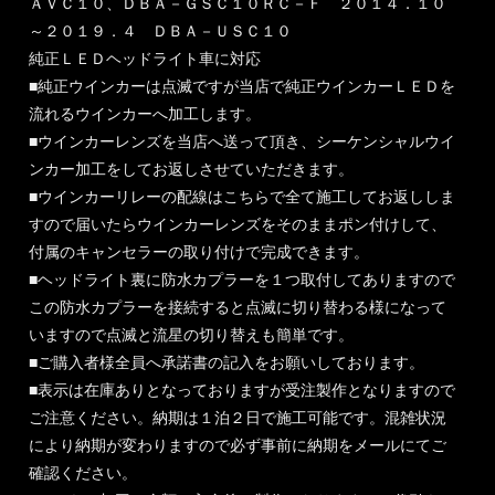
ＡＶＣ１０、ＤＢＡ－ＧＳＣ１０ＲＣ－Ｆ ２０１４．１０
～２０１９．４ ＤＢＡ－ＵＳＣ１０
純正ＬＥＤヘッドライト車に対応
■純正ウインカーは点滅ですが当店で純正ウインカーＬＥＤを
流れるウインカーへ加工します。
■ウインカーレンズを当店へ送って頂き、シーケンシャルウイ
ンカー加工をしてお返しさせていただきます。
■ウインカーリレーの配線はこちらで全て施工してお返ししま
すので届いたらウインカーレンズをそのままポン付けして、
付属のキャンセラーの取り付けで完成できます。
■ヘッドライト裏に防水カプラーを１つ取付してありますので
この防水カプラーを接続すると点滅に切り替わる様になって
いますので点滅と流星の切り替えも簡単です。
■ご購入者様全員へ承諾書の記入をお願いしております。
■表示は在庫ありとなっておりますが受注製作となりますので
ご注意ください。納期は１泊２日で施工可能です。混雑状況
により納期が変わりますので必ず事前に納期をメールにてご
確認ください。