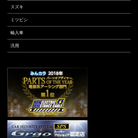
スズキ
ミツビシ
輸入車
汎用