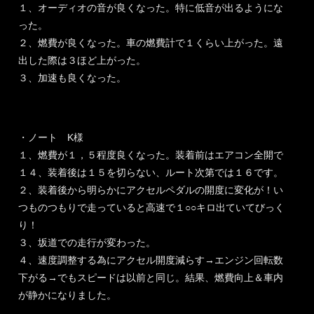
１、オーディオの音が良くなった。特に低音が出るようにな
った。
２、燃費が良くなった。車の燃費計で１くらい上がった。遠
出した際は３ほど上がった。
３、加速も良くなった。
・ノート K様
１、燃費が１，５程度良くなった。装着前はエアコン全開で
１４、装着後は１５を切らない、ルート次第では１６です。
２、装着後から明らかにアクセルペダルの開度に変化が！い
つものつもりで走っていると高速で１○○キロ出ていてびっく
り！
３、坂道での走行が変わった。
４、速度調整する為にアクセル開度減らす→エンジン回転数
下がる→でもスピードは以前と同じ。結果、燃費向上＆車内
が静かになりました。