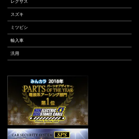
レクサス
スズキ
ミツビシ
輸入車
汎用