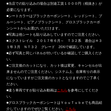
■当店での貼り込みの場合は別途工賃１０００円（税抜き）が
必要になります。
■シートカラーはブラックカーボンシート、レッドシート、ブ
ルーシート、ピアノブラックシート、グロスブラックカーボ
ンシートからお選びいただけます。
■写真は他シートも貼り込みしていますのでご注意ください。
■エクストレイル ２０１７年６月～ Ｔ３２系 適合はＨ３
１年３月 ＮＴ３２ グレード 20Xiで確認しています。
■必ず写真と同じパネルが付いているか確認してご購入くださ
い。
■ご注文後のカットになり、カット後は変更、キャンセルが出
来ませんのでご注意ください。システム上、在庫有りの表示
になっていますがご注文後のカットとなりますのでご了承く
ださい。
■違う車両ですが貼り込み動画は
こちら
を参考にしてくださ
い。
■グロスブラックカーボンシートはＹｏｕＴｕｂｅでも商品紹
介していますのでぜひご覧ください。
こちら