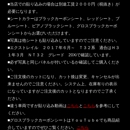
■当店での貼り込みの場合は別途工賃２０００円（税抜き）が
必要になります。
■シートカラーはブラックカーボンシート、レッドシート、ブ
ルーシート、ピアノブラックシート、グロスブラックカーボ
ンシートからお選びいただけます。
■写真は他シートも貼り込みしていますのでご注意ください。
■エクストレイル ２０１７年６月～ Ｔ３２系 適合はＨ３
１年３月 ＮＴ３２ グレード 20Xiで確認しています。
■必ず写真と同じパネルが付いているか確認してご購入くださ
い。
■ご注文後のカットになり、カット後は変更、キャンセルが出
来ませんのでご注意ください。システム上、在庫有りの表示
になっていますがご注文後のカットとなりますのでご了承く
ださい。
■違う車両ですが貼り込み動画は
こちら
と
こちら
を参考にして
ください。
■グロスブラックカーボンシートはＹｏｕＴｕｂｅでも商品紹
介していますのでぜひご覧ください。
こちら