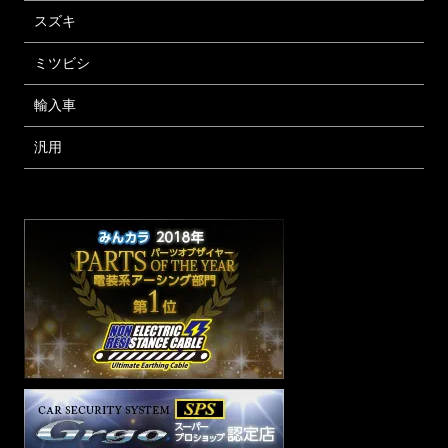
スズキ
ミツビシ
輸入車
汎用