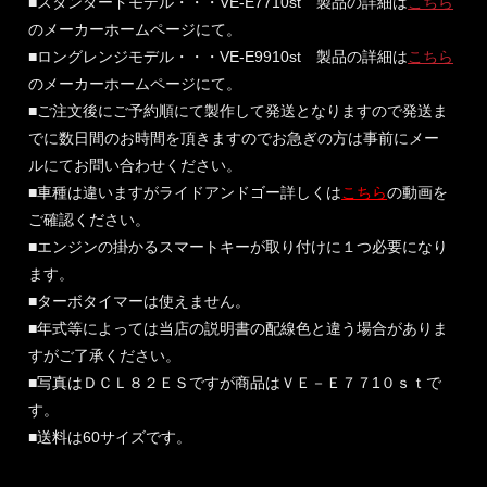
■スタンダードモデル・・・VE-E7710st 製品の詳細は
こちら
のメーカーホームページにて。
■ロングレンジモデル・・・VE-E9910st 製品の詳細は
こちら
のメーカーホームページにて。
■ご注文後にご予約順にて製作して発送となりますので発送ま
でに数日間のお時間を頂きますのでお急ぎの方は事前にメー
ルにてお問い合わせください。
■車種は違いますがライドアンドゴー詳しくは
こちら
の動画を
ご確認ください。
■エンジンの掛かるスマートキーが取り付けに１つ必要になり
ます。
■ターボタイマーは使えません。
■年式等によっては当店の説明書の配線色と違う場合がありま
すがご了承ください。
■写真はＤＣＬ８２ＥＳですが商品はＶＥ－Ｅ７７1０ｓｔで
す。
■送料は60サイズです。