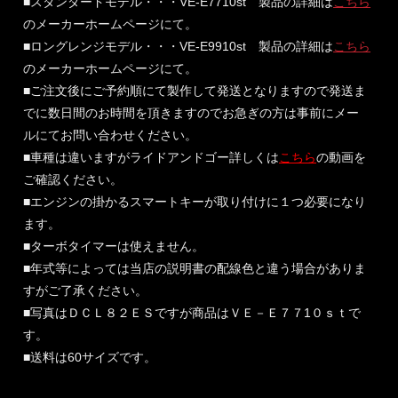
■スタンダードモデル・・・VE-E7710st 製品の詳細は
こちら
のメーカーホームページにて。
■ロングレンジモデル・・・VE-E9910st 製品の詳細は
こちら
のメーカーホームページにて。
■ご注文後にご予約順にて製作して発送となりますので発送ま
でに数日間のお時間を頂きますのでお急ぎの方は事前にメー
ルにてお問い合わせください。
■車種は違いますがライドアンドゴー詳しくは
こちら
の動画を
ご確認ください。
■エンジンの掛かるスマートキーが取り付けに１つ必要になり
ます。
■ターボタイマーは使えません。
■年式等によっては当店の説明書の配線色と違う場合がありま
すがご了承ください。
■写真はＤＣＬ８２ＥＳですが商品はＶＥ－Ｅ７７1０ｓｔで
す。
■送料は60サイズです。