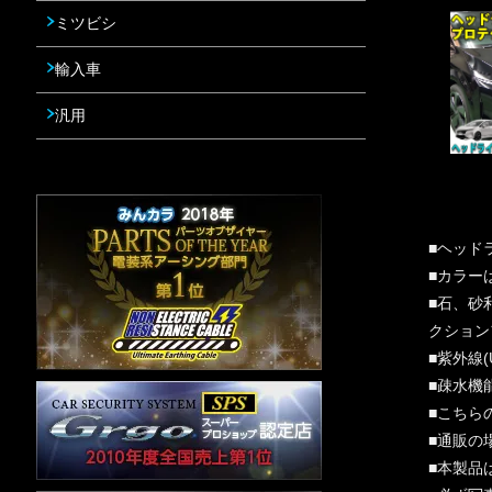
ミツビシ
輸入車
汎用
■ヘッド
■カラー
■石、砂
クション
■紫外線
■疎水機
■こちら
■通販の
■本製品