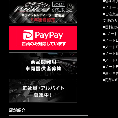
■必ず写
■ノオー
■ご注文
文後のカ
■送料は
■↓ノー
■ノート
■ノート
■ノート
■ノート
■ノート
■違う車
■商品の
店舗紹介