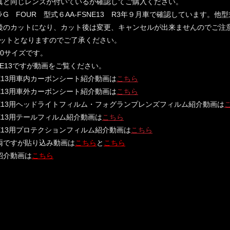
真と同じレンズが付いているか確認してご購入ください。
ラG FOUR 型式６AA-FSNE13 R3年９月車で確認しています。
後のカットになり、カット後は変更、キャンセルが出来ませんのでご注
ットとなりますのでご了承ください。
60サイズです。
トE13ですが動画をご覧ください。
E13用車内カーボンシート紹介動画は
こちら
E13用車外カーボンシート紹介動画は
こちら
E13用ヘッドライトフィルム・フォグランプレンズフィルム紹介動画は
E13用テールフィルム紹介動画は
こちら
E13用プロテクションフィルム紹介動画は
こちら
両ですが貼り込み動画は
こちら
と
こちら
紹介動画は
こちら