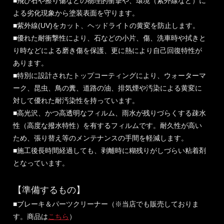
■飛び石や擦り傷などの物理的衝撃や、環境（紫外線など）に
よる劣化現象から塗装表面を守ります。
■紫外線(UV)をカット、ヘッドライトの黄変を防止します。
■優れた耐衝撃性により、石などの小片、傷、洗車時や拭きと
り時などによる磨き傷を保護、更に熱により自己回復特性が
あります。
■特別に設計されたトップコーティングにより、ウォーターマ
ーク、昆虫、鳥の糞、道路の油、排気煙や汚染による黄変に
対して優れた耐汚染性を持っています。
■高光沢、かつ高透明なフィルム、雨水が残りづらくする疎水
性（高度な撥水特性）を有するフィルムです。耐久性が高い
ため、張り替え等のメンテナンスの手間を軽減します。
■施工後長時間経過しても、剥離時に糊残りがしづらい粘着剤
となっています。
【準備するもの】
■ブレーキ＆パーツクリーナー（※当店でも販売しておりま
す。商品は
こちら
）