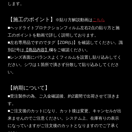
します。
【施工のポイント】
※貼り方解説動画は
こちら
■ヘッドライトプロテクションフィルム左右2点の貼り方と施
工のポイントを動画で詳しく説明しております。
■左右専用品ですのでタグ【ZDR(L)】を確認してください。識
別記号は
【商品内容】
欄をご確認ください。
■レンズ表面にバランスよくフィルムを設置し貼り込みしてく
ださい。シワは１箇所で潰さず分散して貼り込みしてくださ
い。
【納期について】
■受注製作の為、ご入金確認後、約2週間で出荷させて頂きま
す。
■ご注文後のカットになり、カット後は変更、キャンセルが出
来ませんのでご注意ください。システム上、在庫有りの表示
になっていますがご注文後のカットとなりますのでご了承く