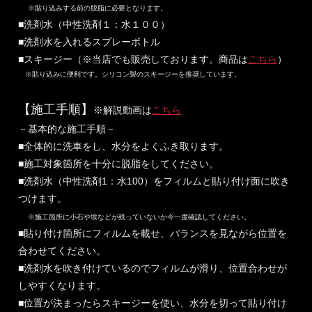
※貼り込みする前の脱脂に必要となります。
■洗剤水（中性洗剤１：水１００）
■洗剤水を入れるスプレーボトル
■スキージー（※当店でも販売しております。商品は
こちら
）
※貼り込みに便利です。シリコン製のスキージーを推奨しています。
【施工手順】
※解説動画は
こちら
－基本的な施工手順－
■全体的に洗車をし、水分をよくふき取ります。
■施工対象箇所を十分に脱脂をしてください。
■洗剤水（中性洗剤1：水100）をフィルムと貼り付け面に吹き
つけます。
※施工箇所に小石や埃などが残っていないか今一度確認してください。
■貼り付け箇所にフィルムを載せ、バランスを見ながら位置を
合わせてください。
■洗剤水を吹き付けているのでフィルムが滑り、位置合わせが
しやすくなります。
■位置が決まったらスキージーを使い、水分を切って貼り付け