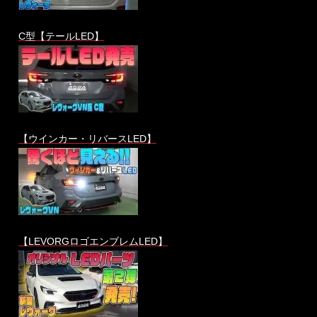
C型【テールLED】
【ウインカー・リバースLED】
【LEVORGロゴエンブレムLED】