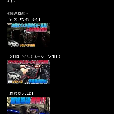
ます。
≪関連動画≫
【内装LED打ち換え】
【STIロゴイルミネーション加工】
【間接照明LED】