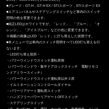
■グレード：GT-H，GT-H EX / STIスポーツ，STIスポーツ EX
■エアコンパネルやステアリングスイッチなど車内のスイッチ
照明の色を変更できます。
■純正LEDはホワイトですが、「レッド」、「ブルー」、「オ
レンジ」、「アイスブルー」などの色に変更できます。
※掲載の画像はLED「レッド」に打ち替えした状態です。
■本メニューでは車内のスイッチ照明すべてLED打ち替えを行
ないます。
－LED打ち替え箇所－
・パワーウインドウスイッチ運転席側
（パワーウインドウ・集中ドアロックスイッチ 電動リモコ
ンドアミラースイッチ）
・パワーウインドウスイッチ運転席以外３席
・イルミネーションコントロールダイヤル
・パワーリアゲート運転席スイッチ
・ハンズフリーパワーリアゲートOFFスイッチ
・ステアリングスイッチ
（右・EyeSight、左・電話・オーディオ・音声操作、インフ