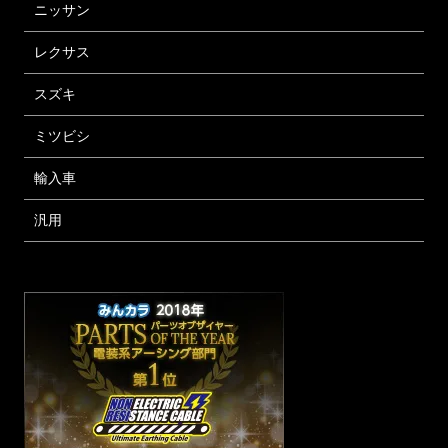
ニッサン
レクサス
スズキ
ミツビシ
輸入車
汎用