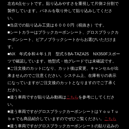
左右4点セットです。貼り込みやすさを重視して片側２分割で
製作しています。パネルを取り外して貼り込みしてくださ
い。
■当店での貼り込み工賃は６０００円（税抜き）です。
■シートカラーはブラックカーボンシート、グロスブラックカ
ーボンシート、ピアノブラックシートからお選びいただけま
す。
■NX 年式令和４年１月 型式５BA-TAZA25 NX350Fスポー
ツで確認しています。他型式・他グレードでは未確認です。
■ご注文後のカットになり、カット後は変更、キャンセルが出
来ませんのでご注意ください。システム上、在庫有りの表示
になっていますがご注文後のカットとなりますのでご了承く
ださい。
■違う車両ですが貼り込み動画は
こちら
を参考にしてくださ
い。
■違う車両ですがグロスブラックカーボンシートはＹｏｕＴｕ
ｂｅでも商品紹介していますのでぜひご覧ください。
こちら
■違う車両ですがグロスブラックカーボンシートの貼り込みの