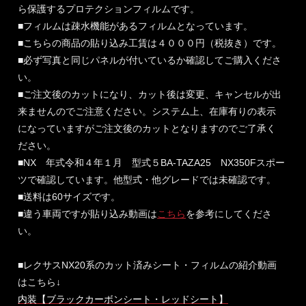
ら保護するプロテクションフィルムです。
■フィルムは疎水機能があるフィルムとなっています。
■こちらの商品の貼り込み工賃は４０００円（税抜き）です。
■必ず写真と同じパネルが付いているか確認してご購入くださ
い。
■ご注文後のカットになり、カット後は変更、キャンセルが出
来ませんのでご注意ください。システム上、在庫有りの表示
になっていますがご注文後のカットとなりますのでご了承く
ださい。
■NX 年式令和４年１月 型式５BA-TAZA25 NX350Fスポー
ツで確認しています。他型式・他グレードでは未確認です。
■送料は60サイズです。
■違う車両ですが貼り込み動画は
こちら
を参考にしてくださ
い。
■レクサスNX20系のカット済みシート・フィルムの紹介動画
はこちら↓
内装【ブラックカーボンシート・レッドシート】